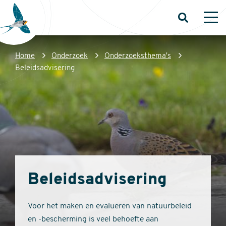
Overslaan
en
Open
Op
zoeken
me
naar
de
Kruimelpad
Home
Onderzoek
Onderzoeksthema's
inhoud
Sovon
Beleidsadvisering
gaan
Homepage
Beleidsadvisering
Voor het maken en evalueren van natuurbeleid
en -bescherming is veel behoefte aan