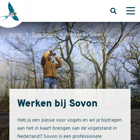
Overslaan
en
Open
Op
zoeken
me
naar
de
Kruimelpad
Home
Over Sovon
Werken Bij Sovon
inhoud
Sovon
gaan
Homepage
Werken bij Sovon
Heb jij een passie voor vogels en wil je bijdragen
aan het in kaart brengen van de vogelstand in
Nederland? Sovon is een professionele