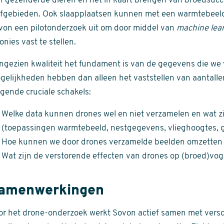
n gezenderde dieren en het in kaart brengen van broedsucce
efgebieden. Ook slaapplaatsen kunnen met een warmtebeeld
von een pilotonderzoek uit om door middel van
machine lea
onies vast te stellen.
ngezien kwaliteit het fundament is van de gegevens die we
gelijkheden hebben dan alleen het vaststellen van aantall
lgende cruciale schakels:
Welke data kunnen drones wel en niet verzamelen en wat z
(toepassingen warmtebeeld, nestgegevens, vlieghoogtes, g
Hoe kunnen we door drones verzamelde beelden omzetten
Wat zijn de verstorende effecten van drones op (broed)vog
amenwerkingen
or het drone-onderzoek werkt Sovon actief samen met versch