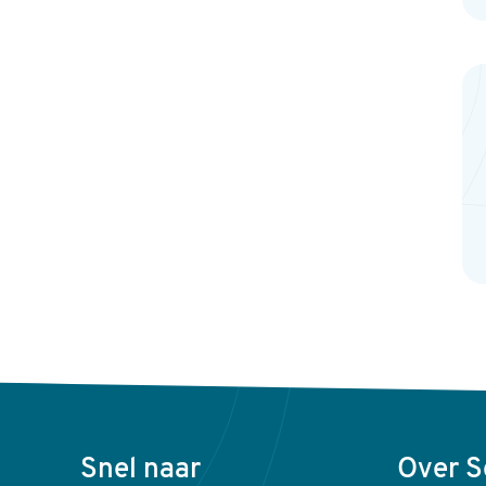
Voet
Snel naar
Over 