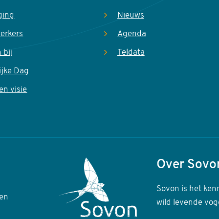
ging
Nieuws
erkers
Agenda
 bij
Teldata
ijke Dag
en visie
Over Sovo
Sovon is het ken
en
wild levende vog