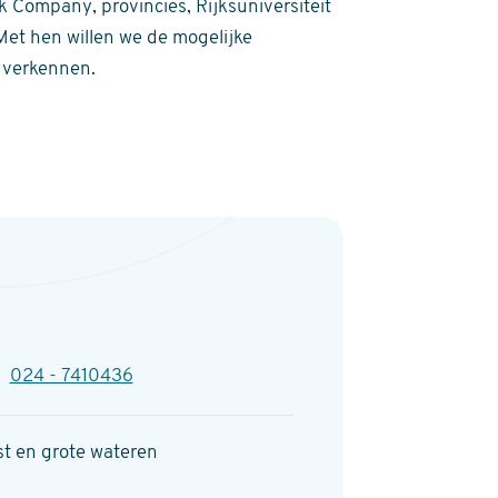
 Company, provincies, Rijksuniversiteit
Met hen willen we de mogelijke
r verkennen.
lefoon
024 - 7410436
t en grote wateren