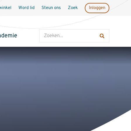
inkel
Word lid
Steun ons
Zoek
Inloggen
Zoeken
ademie