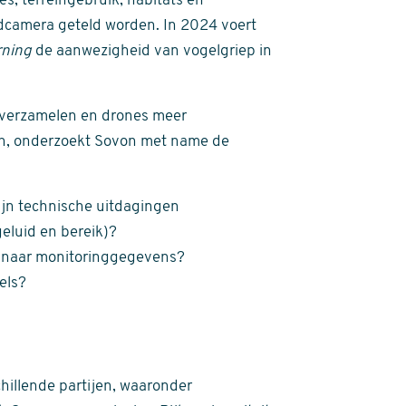
s, terreingebruik, habitats en
camera geteld worden. In 2024 voert
rning
de aanwezigheid van vogelgriep in
 verzamelen en drones meer
en, onderzoekt Sovon met name de
ijn technische uitdagingen
eluid en bereik)?
 naar monitoringgegevens?
els?
illende partijen, waaronder