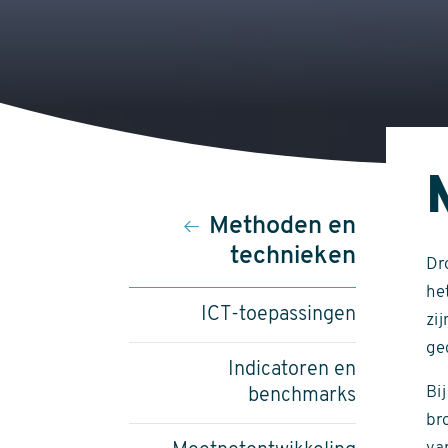
Hoofdnavigatie
Methoden en
technieken
Dr
he
ICT-toepassingen
zi
gec
Indicatoren en
Bi
benchmarks
br