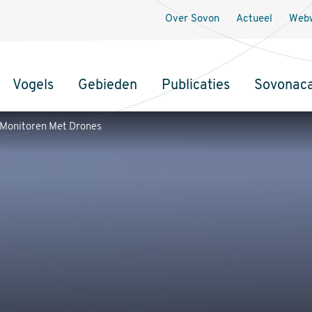
Over Sovon
Actueel
Webw
Vogels
Gebieden
Publicaties
Sovonac
tie
Monitoren Met Drones