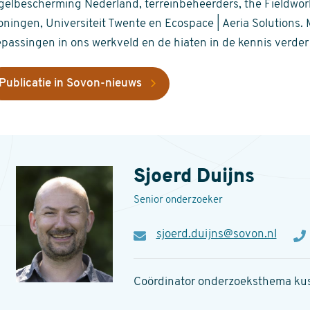
gelbescherming Nederland, terreinbeheerders, the Fieldwork
oningen, Universiteit Twente en Ecospace | Aeria Solutions. 
epassingen in ons werkveld en de hiaten in de kennis verde
Publicatie in Sovon-nieuws
ntact
Sjoerd Duijns
Senior onderzoeker
E-
sjoerd.duijns@sovon.nl
Te
mail
Coördinator onderzoeksthema kus