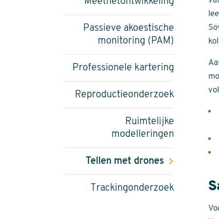
va
Meetnetontwikkeling
le
Passieve akoestische
So
monitoring (PAM)
kol
Aa
Professionele kartering
mo
vo
Reproductieonderzoek
Ruimtelijke
modelleringen
Tellen met drones
S
Trackingonderzoek
Vo