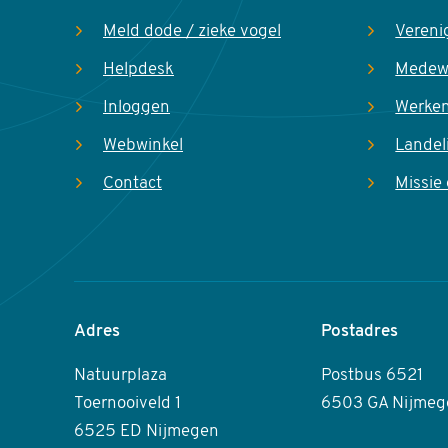
Meld dode / zieke vogel
Vereni
Helpdesk
Medew
Inloggen
Werken
Webwinkel
Landel
Contact
Missie 
Adres
Postadres
Natuurplaza
Postbus 6521
Toernooiveld 1
6503 GA Nijmeg
6525 ED Nijmegen