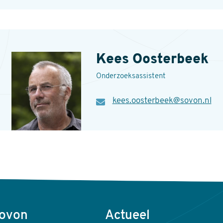
Kees Oosterbeek
Onderzoeksassistent
E-
kees.oosterbeek@sovon.nl
mail
Sovon
Actueel