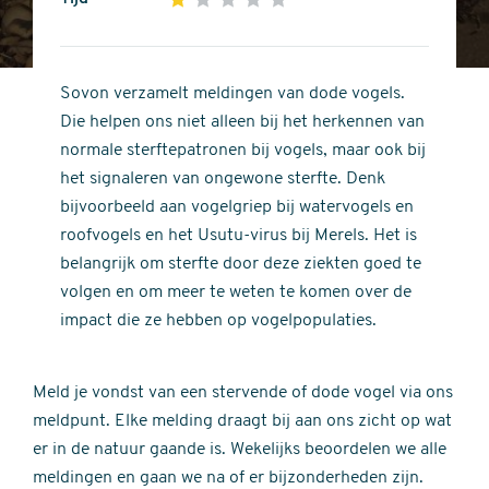
out
1
of
out
5
of
Sovon verzamelt meldingen van dode vogels.
stars
5
Die helpen ons niet alleen bij het herkennen van
stars
normale sterftepatronen bij vogels, maar ook bij
het signaleren van ongewone sterfte. Denk
bijvoorbeeld aan vogelgriep bij watervogels en
roofvogels en het Usutu-virus bij Merels. Het is
belangrijk om sterfte door deze ziekten goed te
volgen en om meer te weten te komen over de
impact die ze hebben op vogelpopulaties.
Meld je vondst van een stervende of dode vogel via ons
meldpunt. Elke melding draagt bij aan ons zicht op wat
er in de natuur gaande is. Wekelijks beoordelen we alle
meldingen en gaan we na of er bijzonderheden zijn.