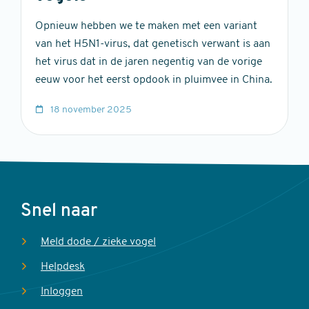
Opnieuw hebben we te maken met een variant
van het H5N1-virus, dat genetisch verwant is aan
het virus dat in de jaren negentig van de vorige
eeuw voor het eerst opdook in pluimvee in China.
18 november 2025
Voet
Snel naar
Meld dode / zieke vogel
Helpdesk
Inloggen