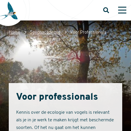
Overslaan
en
Open
Op
zoeken
me
naar
de
Kruimelpad
Home
Sovonacademie
Voor Professionals
inhoud
Sovon
gaan
Homepage
Voor professionals
Kennis over de ecologie van vogels is relevant
als je in je werk te maken krijgt met beschermde
soorten. Of het nu gaat om het kunnen