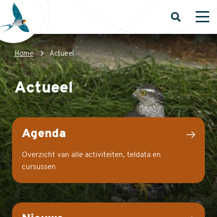
Overslaan
en
Open
Op
zoeken
me
naar
de
Kruimelpad
Home
Actueel
inhoud
Sovon
gaan
Homepage
Actueel
Agenda
Overzicht van alle activiteiten, teldata en
cursussen