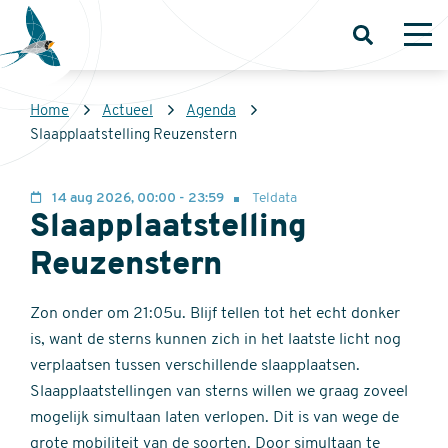
Overslaan
en
Open
Op
zoeken
me
naar
de
Kruimelpad
Home
Actueel
Agenda
inhoud
Sovon
Slaapplaatstelling Reuzenstern
gaan
Homepage
14 aug 2026, 00:00 - 23:59
Teldata
Slaapplaatstelling
Reuzenstern
Zon onder om 21:05u. Blijf tellen tot het echt donker
is, want de sterns kunnen zich in het laatste licht nog
verplaatsen tussen verschillende slaapplaatsen.
Slaapplaatstellingen van sterns willen we graag zoveel
mogelijk simultaan laten verlopen. Dit is van wege de
grote mobiliteit van de soorten. Door simultaan te