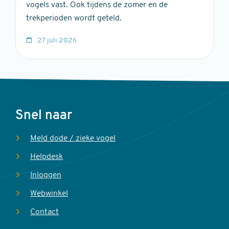
vogels vast. Ook tijdens de zomer en de
trekperioden wordt geteld.
27 juli 2026
Voet
Snel naar
Meld dode / zieke vogel
Helpdesk
Inloggen
Webwinkel
Contact