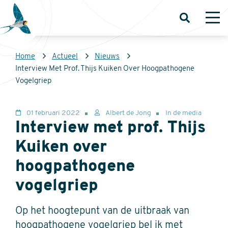
Overslaan
en
Open
Op
zoeken
me
naar
de
Kruimelpad
Home
Actueel
Nieuws
inhoud
Sovon
Interview Met Prof. Thijs Kuiken Over Hoogpathogene
gaan
Homepage
Vogelgriep
01 februari 2022
Albert de Jong
In de media
Interview met prof. Thijs
Kuiken over
hoogpathogene
vogelgriep
Op het hoogtepunt van de uitbraak van
hoogpathogene vogelgriep bel ik met