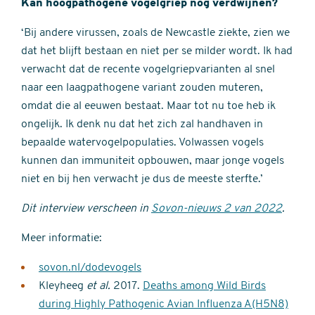
Kan hoogpathogene vogelgriep nog verdwijnen?
‘Bij andere virussen, zoals de Newcastle ziekte, zien we
dat het blijft bestaan en niet per se milder wordt. Ik had
verwacht dat de recente vogelgriepvarianten al snel
naar een laagpathogene variant zouden muteren,
omdat die al eeuwen bestaat. Maar tot nu toe heb ik
ongelijk. Ik denk nu dat het zich zal handhaven in
bepaalde watervogelpopulaties. Volwassen vogels
kunnen dan immuniteit opbouwen, maar jonge vogels
niet en bij hen verwacht je dus de meeste sterfte.’
Dit interview verscheen in
Sovon-nieuws 2 van 2022
.
Meer informatie:
sovon.nl/dodevogels
Kleyheeg
et al.
2017.
Deaths among Wild Birds
during Highly Pathogenic Avian Influenza A(H5N8)