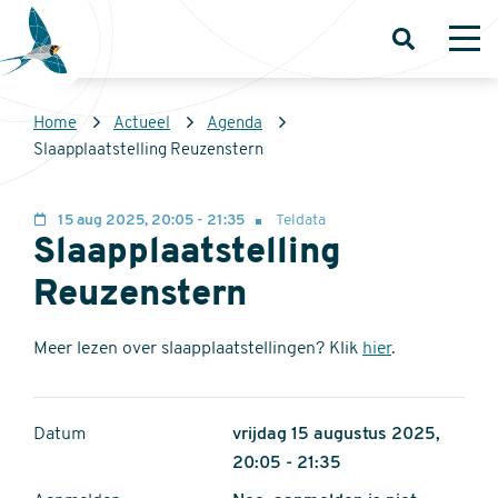
Overslaan
en
Open
Op
zoeken
me
naar
de
Kruimelpad
Home
Actueel
Agenda
inhoud
Sovon
Slaapplaatstelling Reuzenstern
gaan
Homepage
15 aug 2025, 20:05 - 21:35
Teldata
Slaapplaatstelling
Reuzenstern
Meer lezen over slaapplaatstellingen? Klik
hier
.
Datum
vrijdag 15 augustus 2025,
20:05 - 21:35