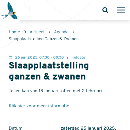
Overslaan
en
Open
Op
zoeken
me
naar
de
Kruimelpad
Home
Actueel
Agenda
inhoud
Sovon
Slaapplaatstelling Ganzen & Zwanen
gaan
Homepage
25 jan 2025, 07:30 - 09:30
Teldata
Slaapplaatstelling
ganzen & zwanen
Tellen kan van 18 januari tot en met 2 februari
Klik hier voor meer informatie
Datum
zaterdag 25 januari 2025,