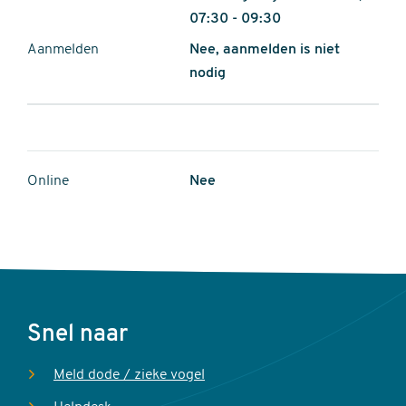
07:30 - 09:30
Aanmelden
Nee, aanmelden is niet
nodig
Online
Nee
Voet
Snel naar
Meld dode / zieke vogel