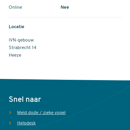
Online
Nee
Locatie
IVN-gebouw
Strabrecht 14
Heeze
Voet
Snel naar
Meld dode / zieke vogel
Helpdesk