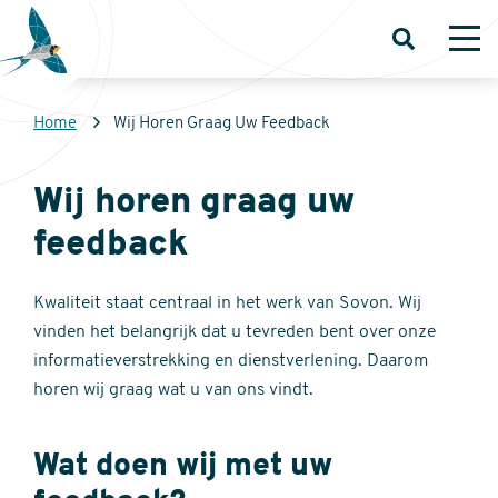
Overslaan
en
Open
Op
zoeken
me
naar
de
Kruimelpad
Home
Wij Horen Graag Uw Feedback
inhoud
Sovon
gaan
Homepage
Wij horen graag uw
feedback
Kwaliteit staat centraal in het werk van Sovon. Wij
vinden het belangrijk dat u tevreden bent over onze
informatieverstrekking en dienstverlening. Daarom
horen wij graag wat u van ons vindt.
Wat doen wij met uw