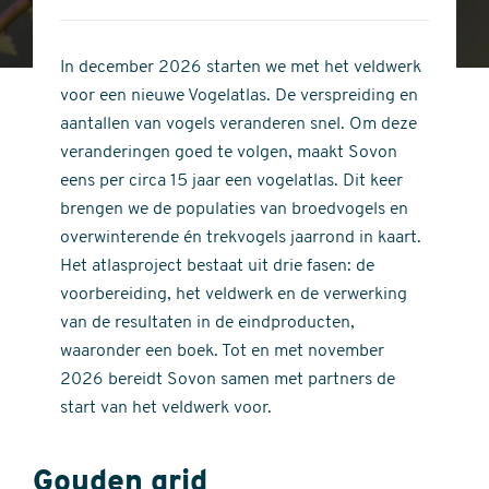
4
of
out
5
of
In december 2026 starten we met het veldwerk
stars
5
voor een nieuwe Vogelatlas. De verspreiding en
stars
aantallen van vogels veranderen snel. Om deze
veranderingen goed te volgen, maakt Sovon
eens per circa 15 jaar een vogelatlas. Dit keer
brengen we de populaties van broedvogels en
overwinterende én trekvogels jaarrond in kaart.
Het atlasproject bestaat uit drie fasen: de
voorbereiding, het veldwerk en de verwerking
van de resultaten in de eindproducten,
waaronder een boek. Tot en met november
2026 bereidt Sovon samen met partners de
start van het veldwerk voor.
Gouden grid