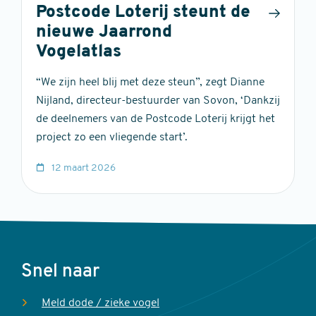
Postcode Loterij steunt de
nieuwe Jaarrond
Vogelatlas
“We zijn heel blij met deze steun”, zegt Dianne
Nijland, directeur-bestuurder van Sovon, ‘Dankzij
de deelnemers van de Postcode Loterij krijgt het
project zo een vliegende start’.
12 maart 2026
Voet
Snel naar
Meld dode / zieke vogel