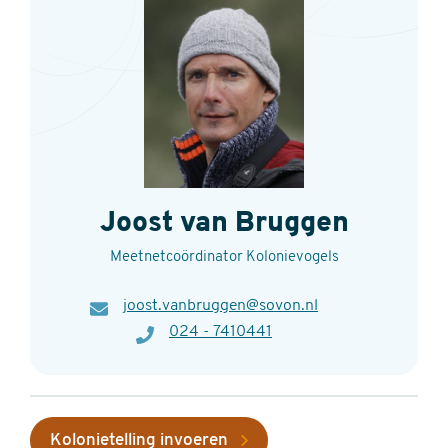
Joost van Bruggen
Meetnetcoördinator Kolonievogels
E-
joost.vanbruggen@sovon.nl
mail
Telefoon
024 - 7410441
Kolonietelling invoeren