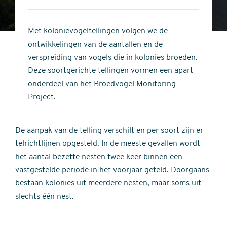
1
of
out
5
of
Met kolonievogeltellingen volgen we de
stars
5
ontwikkelingen van de aantallen en de
stars
verspreiding van vogels die in kolonies broeden.
Deze soortgerichte tellingen vormen een apart
onderdeel van het Broedvogel Monitoring
Project.
De aanpak van de telling verschilt en per soort zijn er
telrichtlijnen opgesteld. In de meeste gevallen wordt
het aantal bezette nesten twee keer binnen een
vastgestelde periode in het voorjaar geteld. Doorgaans
bestaan kolonies uit meerdere nesten, maar soms uit
slechts één nest.