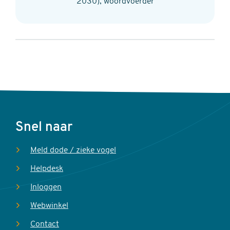
2030), woordvoerder
Voet
Snel naar
Meld dode / zieke vogel
Helpdesk
Inloggen
Webwinkel
Contact