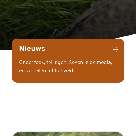
Nieuws
Onderzoek, tellingen, Sovon in de media,
en verhalen uit het veld.