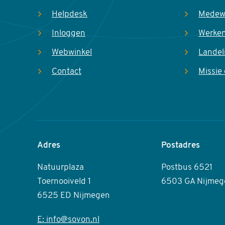
Helpdesk
Medew
Inloggen
Werken
Webwinkel
Landel
Contact
Missie 
Adres
Postadres
Natuurplaza
Postbus 6521
Toernooiveld 1
6503 GA Nijmeg
6525 ED Nijmegen
E: info@sovon.nl