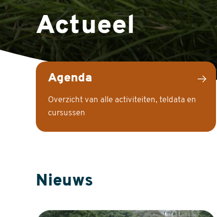
Actueel
Agenda
Overzicht van alle activiteiten, teldata en
cursussen
Nieuws