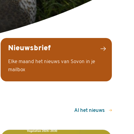
Nieuwsbrief
Elke maand het nieuws van Sovon in je
mailbox
Al het nieuws