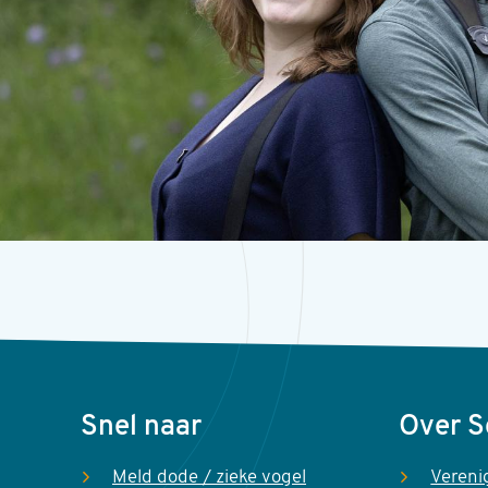
Voet
Snel naar
Over 
Meld dode / zieke vogel
Vereni