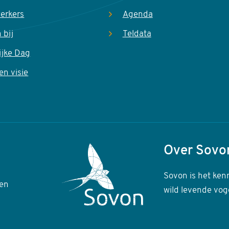
erkers
Agenda
 bij
Teldata
ijke Dag
en visie
Over Sovo
Sovon is het ken
en
wild levende vog