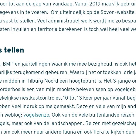
oor tot aan de dag van vandaag. Vanaf 2019 maak ik gebru
evens in te voeren. Om uiteindelijk op de Sovon-website 
ia vast te stellen. Veel administratief werk wordt me zo besp
ten invullen en territoria berekenen is toch wel heel veel we
 tellen
n, BMP en jaartellingen waar ik me mee bezighoud, is ook het
arlijks terugkomend gebeuren. Waarbij het ontdekken, drie 
e midden in Tilburg Noord een hoogtepunt is. Het 3-jarige 
orderbos is een van mijn mooiste belevenissen op vogelgebi
elijkse nestkastcontroles, 10 tot 13 keer per jaar vanaf begin 
ebben veel indruk op me gemaakt. Deze en vele van mijn ande
jn weblog:
vogelsenzo
. Ook van de vele buitenlandse reizen
vogels, maar ook van de landschappen. Reizen met gezelsc
n om ook meer naar andere fauna en ook flora te kijken dan 