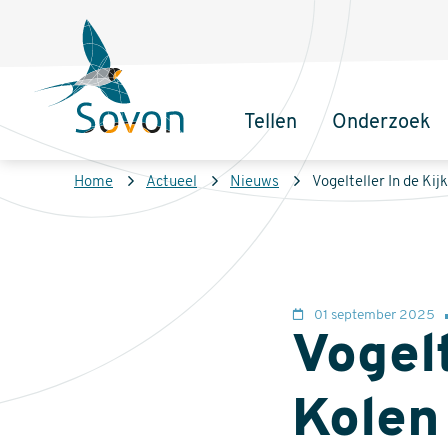
Overslaan
Secundair
en
menu
naar
de
Tellen
Onderzoek
inhoud
Sovon
Hoofdnaviga
gaan
Homepage
Kruimelpad
Home
Actueel
Nieuws
Vogelteller In de Kij
01 september 2025
Vogelt
Kolen