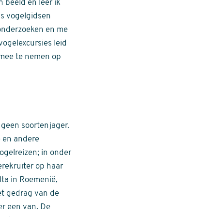
 beeld en leer ik
ds vogelgidsen
d onderzoeken en me
vogelexcursies leid
 mee te nemen op
 geen soortenjager.
e en andere
vogelreizen; in onder
erekruiter op haar
ta in Roemenië,
het gedrag van de
er een van. De