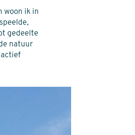
 woon ik in
 speelde,
ot gedeelte
 de natuur
actief