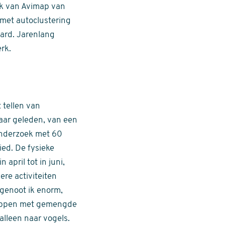
ik van Avimap van
met autoclustering
aard. Jarenlang
rk.
 tellen van
jaar geleden, van een
onderzoek met 60
ed. De fysieke
april tot in juni,
re activiteiten
 genoot ik enorm,
happen met gemengde
alleen naar vogels.