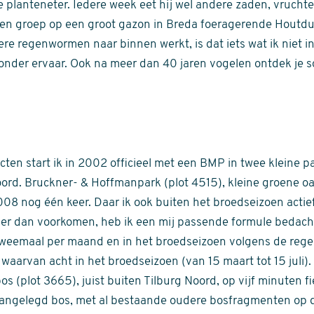
e planteneter. Iedere week eet hij wel andere zaden, vrucht
 een groep op een groot gazon in Breda foeragerende Houtd
ere regenwormen naar binnen werkt, is dat iets wat ik niet i
zonder ervaar. Ook na meer dan 40 jaren vogelen ontdek je 
cten start ik in 2002 officieel met een BMP in twee kleine p
ord. Bruckner- & Hoffmanpark (plot 4515), kleine groene o
2008 nog één keer. Daar ik ook buiten het broedseizoen actie
er dan voorkomen, heb ik een mij passende formule bedacht
 tweemaal per maand en in het broedseizoen volgens de reg
, waarvan acht in het broedseizoen (van 15 maart tot 15 juli).
s (plot 3665), juist buiten Tilburg Noord, op vijf minuten f
angelegd bos, met al bestaande oudere bosfragmenten op 