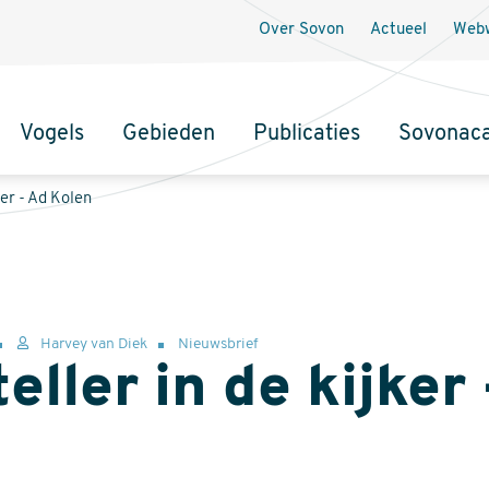
Over Sovon
Actueel
Webw
Vogels
Gebieden
Publicaties
Sovonac
tie
ker - Ad Kolen
Harvey van Diek
Nieuwsbrief
eller in de kijker