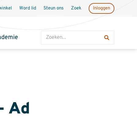
inkel
Word lid
Steun ons
Zoek
Inloggen
Zoeken
ademie
 - Ad