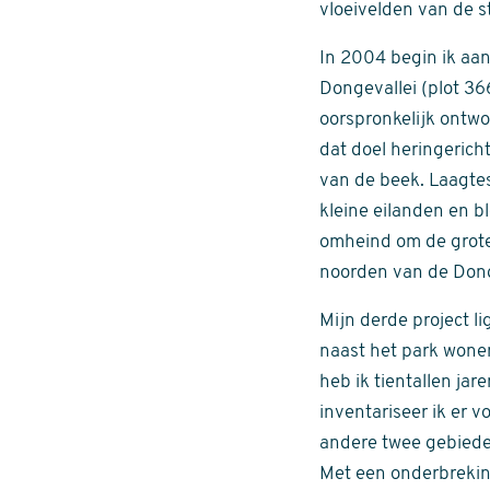
vloeivelden van de s
In 2004 begin ik aa
Dongevallei (plot 36
oorspronkelijk ontw
dat doel heringerich
van de beek. Laagte
kleine eilanden en 
omheind om de grote 
noorden van de Donge
Mijn derde project li
naast het park wonen
heb ik tientallen jar
inventariseer ik er 
andere twee gebieden
Met een onderbreking