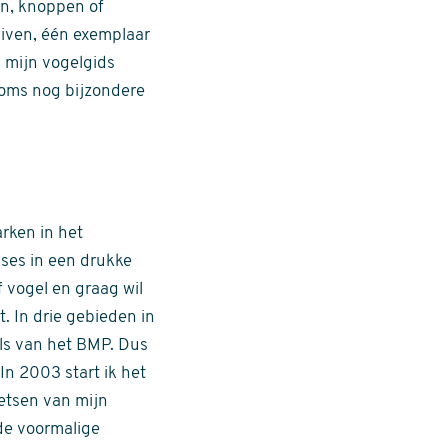
en, knoppen of
uiven, één exemplaar
n mijn vogelgids
soms nog bijzondere
arken in het
ases in een drukke
f vogel en graag wil
. In drie gebieden in
els van het BMP. Dus
 In 2003 start ik het
ietsen van mijn
de voormalige