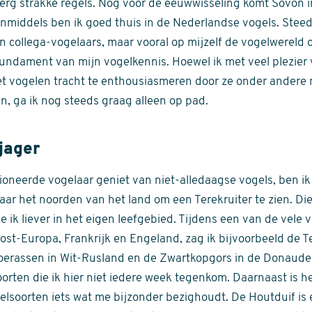
t erg strakke regels. Nog voor de eeuwwisseling komt Sovon in
nmiddels ben ik goed thuis in de Nederlandse vogels. Stee
n collega-vogelaars, maar vooral op mijzelf de vogelwerel
fundament van mijn vogelkennis. Hoewel ik met veel plezier 
et vogelen tracht te enthousiasmeren door ze onder andere
en, ga ik nog steeds graag alleen op pad.
jager
ioneerde vogelaar geniet van niet-alledaagse vogels, ben ik
 naar het noorden van het land om een Terekruiter te zien. Di
e ik liever in het eigen leefgebied. Tijdens een van de vele 
st-Europa, Frankrijk en Engeland, zag ik bijvoorbeeld de T
oerassen in Wit-Rusland en de Zwartkopgors in de Donaudel
soorten die ik hier niet iedere week tegenkom. Daarnaast is 
soorten iets wat me bijzonder bezighoudt. De Houtduif is 