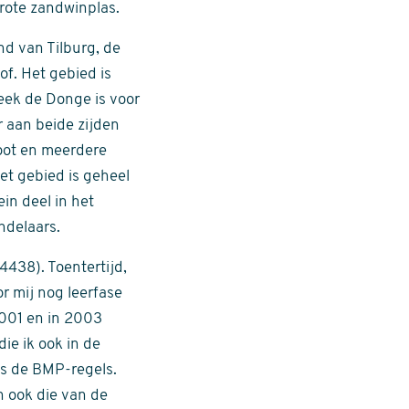
rote zandwinplas.
d van Tilburg, de
of. Het gebied is
eek de Donge is voor
 aan beide zijden
oot en meerdere
t gebied is geheel
in deel in het
ndelaars.
 4438). Toentertijd,
r mij nog leerfase
 2001 en in 2003
ie ik ook in de
ns de BMP-regels.
n ook die van de