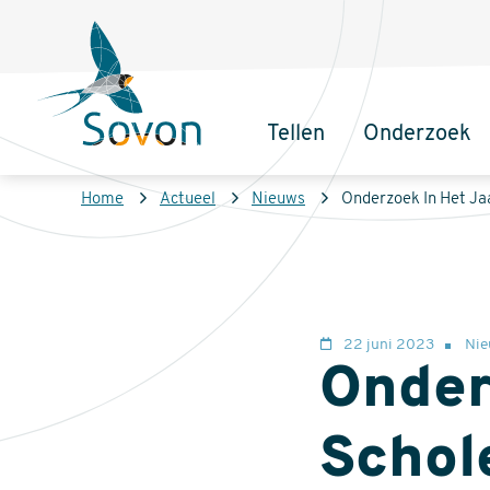
Overslaan
Secundair
en
menu
naar
de
Tellen
Onderzoek
inhoud
Sovon
Hoofdnaviga
gaan
Homepage
Kruimelpad
Home
Actueel
Nieuws
Onderzoek In Het Jaa
22 juni 2023
Nie
Onder
Schole