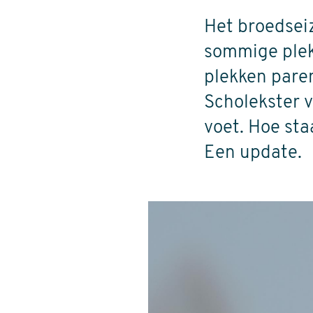
Het broedseiz
sommige plek
plekken paren
Scholekster 
voet. Hoe sta
Een update.