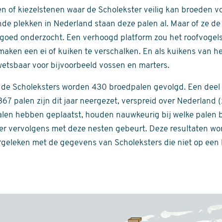
n of kiezelstenen waar de Scholekster veilig kan broeden v
nde plekken in Nederland staan deze palen al. Maar of ze de
t goed onderzocht. Een verhoogd platform zou het roofvogel
aken een ei of kuiken te verschalken. En als kuikens van h
wetsbaar voor bijvoorbeeld vossen en marters.
n de Scholeksters worden 430 broedpalen gevolgd. Een deel
 367 palen zijn dit jaar neergezet, verspreid over Nederland (
 palen hebben geplaatst, houden nauwkeurig bij welke palen
 er vervolgens met deze nesten gebeurt. Deze resultaten wo
rgeleken met de gegevens van Scholeksters die niet op ee