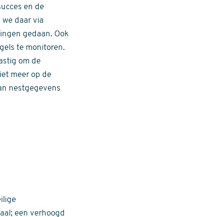
tsucces en de
n we daar via
ldingen gedaan. Ook
gels te monitoren.
lastig om de
niet meer op de
van nestgegevens
ilige
paal; een verhoogd