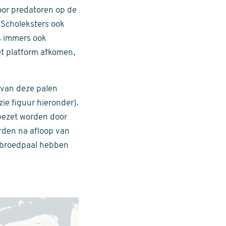
oor predatoren op de
 Scholeksters ook
s immers ook
et platform afkomen,
 van deze palen
zie figuur hieronder).
 bezet worden door
rden na afloop van
n broedpaal hebben