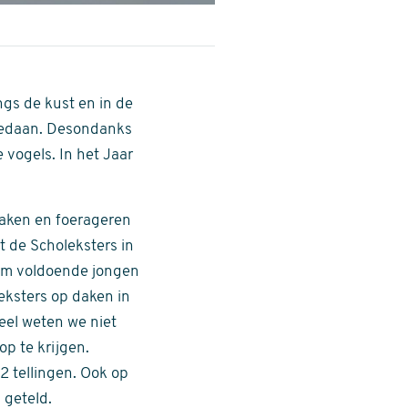
ngs de kust en in de
 gedaan. Desondanks
 vogels. In het Jaar
daken en foerageren
t de Scholeksters in
d om voldoende jongen
eksters op daken in
eel weten we niet
op te krijgen.
2 tellingen. Ook op
 geteld.