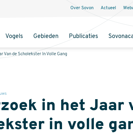
Over Sovon
Actueel
Webw
Vogels
Gebieden
Publicaties
Sovonac
tie
r Van de Scholekster In Volle Gang
uws
zoek in het Jaar 
kster in volle ga