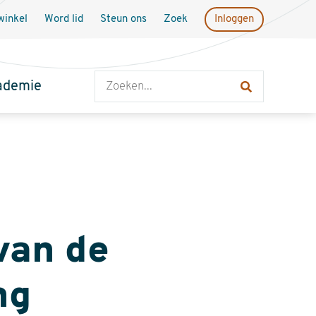
inkel
Word lid
Steun ons
Zoek
Inloggen
Zoeken
ademie
van de
ng