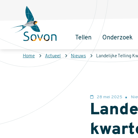
Overslaan
Secundair
en
menu
naar
de
Tellen
Onderzoek
inhoud
Sovon
Hoofdnaviga
gaan
Homepage
Kruimelpad
Home
Actueel
Nieuws
Landelijke Telling K
28 mei 2025
Nie
Landel
kwart