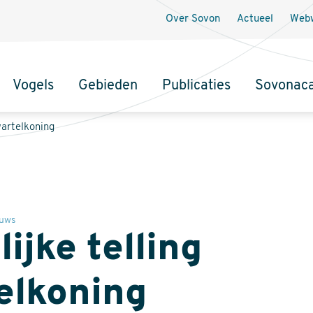
Over Sovon
Actueel
Webw
Vogels
Gebieden
Publicaties
Sovonac
tie
wartelkoning
uws
ijke telling
elkoning