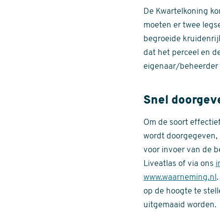
De Kwartelkoning kom
moeten er twee legse
begroeide kruidenrij
dat het perceel en 
eigenaar/beheerder t
Snel doorgeve
Om de soort effectie
wordt doorgegeven, z
voor invoer van de 
Liveatlas of via ons
i
www.waarneming.nl
op de hoogte te stel
uitgemaaid worden.