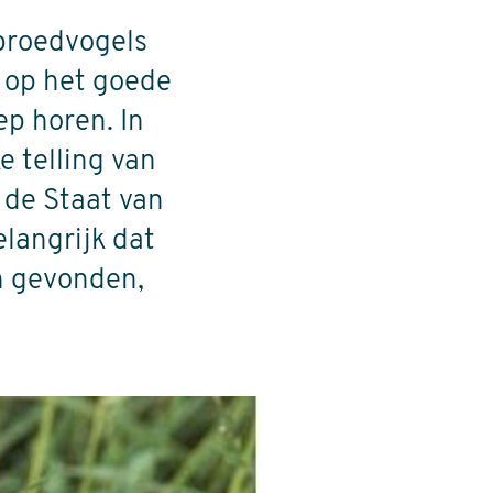
broedvogels
e op het goede
ep horen. In
e telling van
n de Staat van
elangrijk dat
n gevonden,