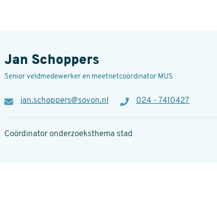
Jan Schoppers
Senior veldmedewerker en meetnetcoördinator MUS
E-
jan.schoppers@sovon.nl
Telefoon
024 - 7410427
mail
Coördinator onderzoeksthema stad