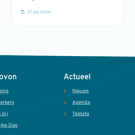
27 juli 2026
Sovon
Actueel
ging
Nieuws
erkers
Agenda
 bij
Teldata
ijke Dag