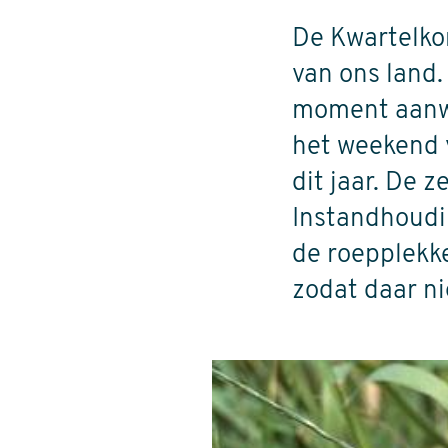
De Kwartelko
van ons land.
moment aanwez
het weekend v
dit jaar. De 
Instandhoudin
de roepplekk
zodat daar n