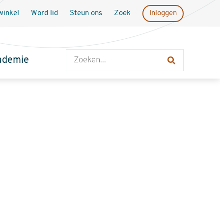
inkel
Word lid
Steun ons
Zoek
Inloggen
Zoeken
ademie