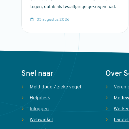
tegen, dat ik als twaalfjarige gekregen had.
03 augustus 2026
Voet
Snel naar
Over 
Meld dode / zieke vogel
Vereni
Helpdesk
Medew
Inloggen
Werken
Webwinkel
Landel