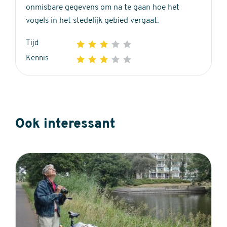
onmisbare gegevens om na te gaan hoe het
vogels in het stedelijk gebied vergaat.
Tijd
1
2
3
4
5
3
Kennis
1
2
3
4
5
out
3
of
out
5
of
stars
5
Ook interessant
stars